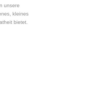
n unsere
enes, kleines
heit bietet.
GE AM SEE
bis zu 5 Gäste
55m²