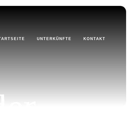
TARTSEITE
UNTERKÜNFTE
KONTAKT
A
m
m
l
ä
n
d
r
L
a
n
i
d
l