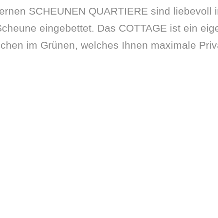
ernen SCHEUNEN QUARTIERE sind liebevoll i
Scheune eingebettet. Das COTTAGE ist ein eig
hen im Grünen, welches Ihnen maximale Privat
ab
€199
/ Nacht
IERE
DAS COTTA
²
2 Schlafzimmer
JETZT BUCHEN