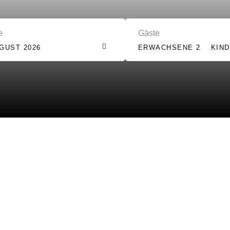
e
Gäste
UGUST 2026
ERWACHSENE 2
KIND
yllischer Landschaft den A
. Neue Kraft tanken. Ruh