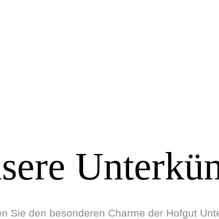
m die Nase wehen lassen
h bin an einem ganz beson
OLLBERG.
sere Unterkün
n Sie den besonderen Charme der Hofgut Unte