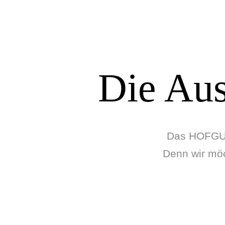
Die Aus
Das HOFGUT
Denn wir möc