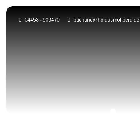
04458 - 909470
buchung@hofgut-mollberg.de