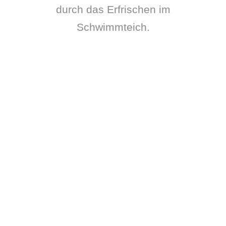
durch das Erfrischen im
Schwimmteich.
Unser Verwöhnfrüh­stück
Genussvoll in den Tag! Damit Ihr Tag optimal
startet, verwöhnen wir Sie mit unserem
liebevoll zubereiteten Etageren Frühstück, bei
dem wir selbstverständlich auf regionale und
Bio Produkte Wert legen und immer etwas
aus unserem eigenen Hofgarten dabei ist.