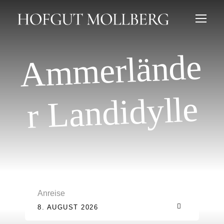
A
m
merlände
r Landidylle
Anreise
8. AUGUST 2026