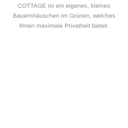
COTTAGE ist ein eigenes, kleines
Bauernhäuschen im Grünen, welches
Ihnen maximale Privatheit bietet.
ab
CHF 95
/ Nacht
DIE SCHEUNEN
QUARTIERE
1 Doppelbett
1-2 Gäste