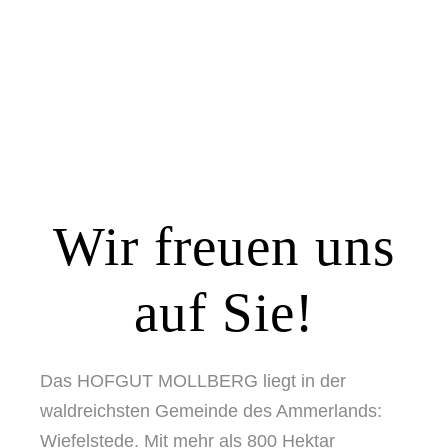
können. Wählen Sie einfach die Variante, die
am Besten zu Ihrem jeweiligen Bedürfnis
passt um sich die gute Ammerländer Luft um
die Nase wehen zu lassen.
Wir freuen uns
auf Sie!
Das HOFGUT MOLLBERG liegt in der
waldreichsten Gemeinde des Ammerlands:
Wiefelstede. Mit mehr als 800 Hektar