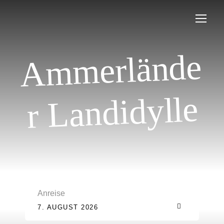
A
m
merlände
r Landidylle
Anreise
7. AUGUST 2026