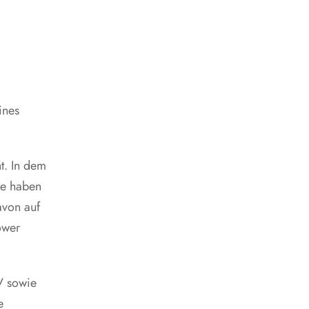
ines
t. In dem
ie haben
avon auf
ower
V sowie
e