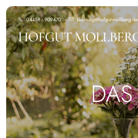
04458 - 909470
buchung@hofgut-mollberg.de
DAS