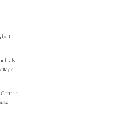
ybett
uch als
ottage
 Cottage
auso